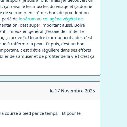
r le sport, je suis à fond, mais j'ai découvert un
, ça travaille les muscles du visage et ça donne
 que de se ruiner en crèmes hors de prix dont on
u parlé de
le sérum au collagène végétal de
mentation, c'est super important aussi. Boire
ntir mieux en général. J'essaie de limiter le
 ça arrive !). Un autre truc qui peut aider, c'est
e à raffermir la peau. Et puis, c'est un bon
important, c'est d'être régulière dans ses efforts
lier de s'amuser et de profiter de la vie ! C'est ça
le 17 Novembre 2025
 la course à pied par ce temps... Et pour le