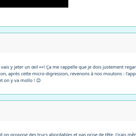
e vais y jeter un œil 👀! Ça me rappelle que je dois justement rega
. Bon, après cette micro-digression, revenons à nos moutons : l'
 on y va mollo ! 😉
nd on propose des trucs abordables et pas prise de tête. J'irais mê