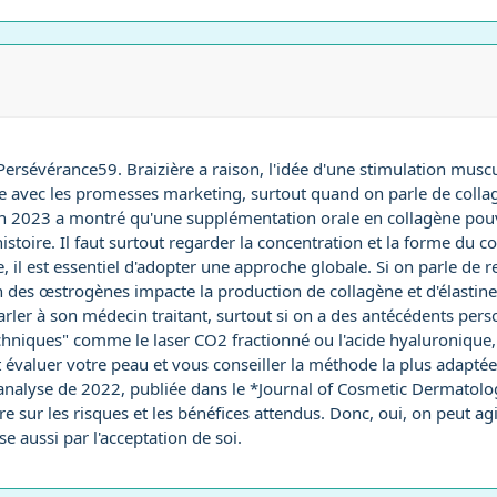
 Persévérance59. Braizière a raison, l'idée d'une stimulation musc
ente avec les promesses marketing, surtout quand on parle de col
n 2023 a montré qu'une supplémentation orale en collagène pouvait 
istoire. Il faut surtout regarder la concentration et la forme du co
, il est essentiel d'adopter une approche globale. Si on parle de r
 des œstrogènes impacte la production de collagène et d'élastin
en parler à son médecin traitant, surtout si on a des antécédents p
chniques" comme le laser CO2 fractionné ou l'acide hyaluronique,
nt évaluer votre peau et vous conseiller la méthode la plus adapté
analyse de 2022, publiée dans le *Journal of Cosmetic Dermatolog
re sur les risques et les bénéfices attendus. Donc, oui, on peut a
se aussi par l'acceptation de soi.