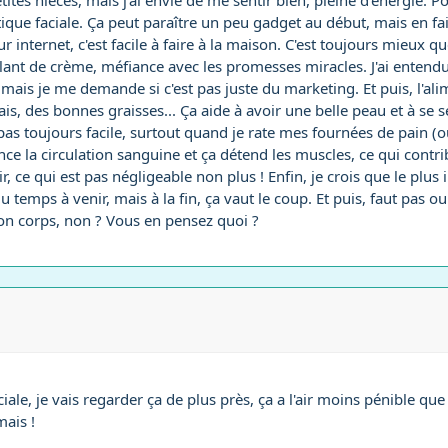
s nièces, mais j'ai envie de me sentir bien, pleine d'énergie. Pou
que faciale. Ça peut paraître un peu gadget au début, mais en fait
 sur internet, c'est facile à faire à la maison. C'est toujours mieux
parlant de crème, méfiance avec les promesses miracles. J'ai entend
 mais je me demande si c'est pas juste du marketing. Et puis, l'ali
, des bonnes graisses... Ça aide à avoir une belle peau et à se se
as toujours facile, surtout quand je rate mes fournées de pain (oui,
 la circulation sanguine et ça détend les muscles, ce qui contribu
, ce qui est pas négligeable non plus ! Enfin, je crois que le plus 
temps à venir, mais à la fin, ça vaut le coup. Et puis, faut pas oub
son corps, non ? Vous en pensez quoi ?
iale, je vais regarder ça de plus près, ça a l'air moins pénible que
mais !