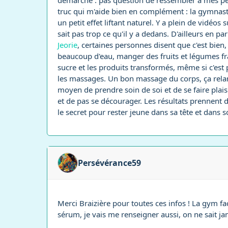
démarche : pas question de ressembler à mes petite
truc qui m'aide bien en complément : la gymnasti
un petit effet liftant naturel. Y a plein de vidéos
sait pas trop ce qu'il y a dedans. D'ailleurs en 
Jeorie
, certaines personnes disent que c'est bien,
beaucoup d'eau, manger des fruits et légumes frais
sucre et les produits transformés, même si c'est p
les massages. Un bon massage du corps, ça relance
moyen de prendre soin de soi et de se faire plaisir
et de pas se décourager. Les résultats prennent du 
le secret pour rester jeune dans sa tête et dans 
Persévérance59
Merci Braizière pour toutes ces infos ! La gym fac
sérum, je vais me renseigner aussi, on ne sait ja