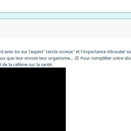
d avec toi sur l'aspect "cercle vicieux" et l'importance d'écouter s
ux que leur envoie leur organisme... 😕 Pour compléter votre disc
t de la caféine sur la santé.