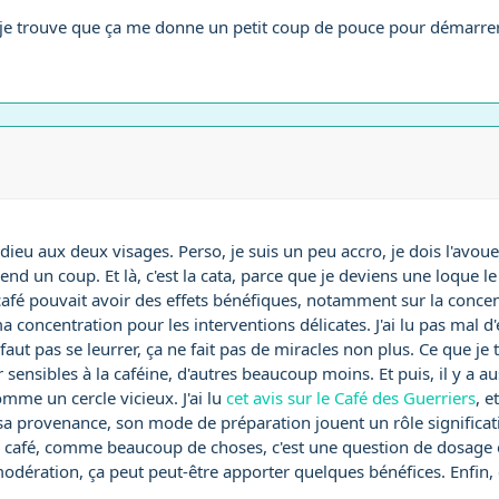
, je trouve que ça me donne un petit coup de pouce pour démarrer
e dieu aux deux visages. Perso, je suis un peu accro, je dois l'avouer
nd un coup. Et là, c'est la cata, parce que je deviens une loque 
 café pouvait avoir des effets bénéfiques, notamment sur la concen
concentration pour les interventions délicates. J'ai lu pas mal d'é
 pas se leurrer, ça ne fait pas de miracles non plus. Ce que je tr
 sensibles à la caféine, d'autres beaucoup moins. Et puis, il y a au
omme un cercle vicieux. J'ai lu
cet avis sur le Café des Guerriers
, e
sa provenance, son mode de préparation jouent un rôle significatif
le café, comme beaucoup de choses, c'est une question de dosage e
ération, ça peut peut-être apporter quelques bénéfices. Enfin, c'e