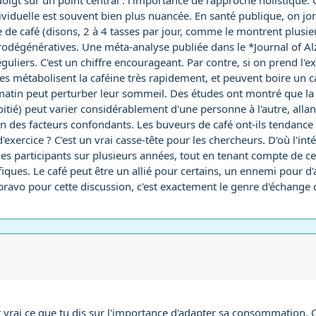
igt sur un point central : l'importance de l'approche holistique. O
individuelle est souvent bien plus nuancée. En santé publique, on
e café (disons, 2 à 4 tasses par jour, comme le montrent plusie
urodégénératives. Une méta-analyse publiée dans le *Journal of 
liers. C'est un chiffre encourageant. Par contre, si on prend l'e
s métabolisent la caféine très rapidement, et peuvent boire un c
matin peut perturber leur sommeil. Des études ont montré que la d
tié) peut varier considérablement d'une personne à l'autre, allan
tion des facteurs confondants. Les buveurs de café ont-ils tendance
'exercice ? C'est un vrai casse-tête pour les chercheurs. D'où l'in
des participants sur plusieurs années, tout en tenant compte de ces
fiques. Le café peut être un allié pour certains, un ennemi pour d'a
avo pour cette discussion, c'est exactement le genre d'échange 
nt vrai ce que tu dis sur l'importance d'adapter sa consommation.