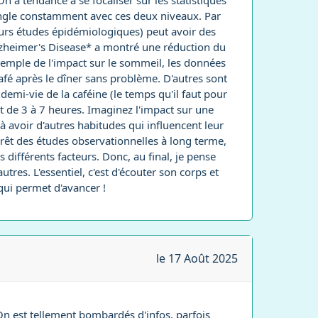
n a tendance à se focaliser sur les statistiques
 jongle constamment avec ces deux niveaux. Par
urs études épidémiologiques) peut avoir des
Alzheimer's Disease* a montré une réduction du
xemple de l'impact sur le sommeil, les données
afé après le dîner sans problème. D'autres sont
emi-vie de la caféine (le temps qu'il faut pour
t de 3 à 7 heures. Imaginez l'impact sur une
 à avoir d'autres habitudes qui influencent leur
térêt des études observationnelles à long terme,
 différents facteurs. Donc, au final, je pense
utres. L'essentiel, c'est d'écouter son corps et
qui permet d'avancer !
le 17 Août 2025
 On est tellement bombardés d'infos, parfois