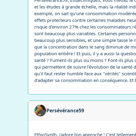
Persévérance59, EssaiClinique3, vous mettez le do
et les études à grande échelle, mais la réalité 
exemple, on sait qu'une consommation modérée d
effets protecteurs contre certaines maladies ne
risque d'environ 27% chez les consommateurs régu
sont beaucoup plus variables. Certaines personne
beaucoup plus sensibles, et une simple tasse le 
que la concentration dans le sang diminue de moi
population entière ! Et puis, il y a aussi la ques
santé ? Fument-ils plus ou moins ? Font-ils plus d
qui permettent de suivre l'évolution de la santé 
qu'il faut rester humble face aux "vérités" scienti
d'adapter sa consommation en conséquence. Et br
Persévérance59
EthioSynth, j'adore ton approche ! C'est telleme