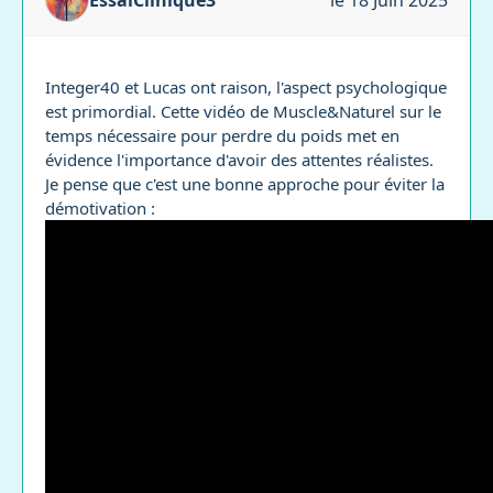
EssaiClinique3
le 18 Juin 2025
Integer40 et Lucas ont raison, l'aspect psychologique
est primordial. Cette vidéo de Muscle&Naturel sur le
temps nécessaire pour perdre du poids met en
évidence l'importance d'avoir des attentes réalistes.
Je pense que c'est une bonne approche pour éviter la
démotivation :